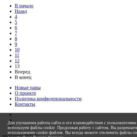
В начало
Назад
4
5
6
7
8
9
10
11
12
13
Вперед
В конец
Новые пары
О проекте
Политика конфиденциальности
Контакты
Для улучшения работы сайта и его взаимодействия с пользователям
используем файлы cookie. Продолжая работу с сайтом, Вы разрешает
использование cookie-файлов. Вы всегда можете отключить файлы co
myDancer 2025 ©