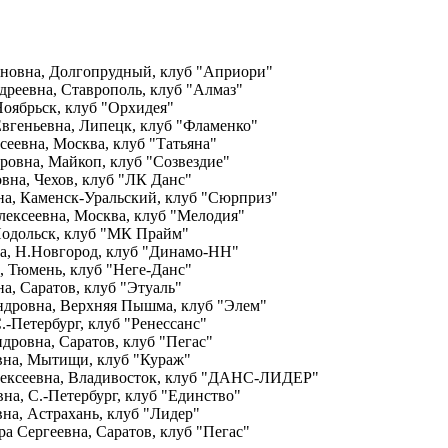
новна, Долгопрудный, клуб "Априори"
реевна, Ставрополь, клуб "Алмаз"
Ноябрьск, клуб "Орхидея"
вгеньевна, Липецк, клуб "Фламенко"
еевна, Москва, клуб "Татьяна"
овна, Майкоп, клуб "Созвездие"
на, Чехов, клуб "ЛК Данс"
а, Каменск-Уральский, клуб "Сюрприз"
ексеевна, Москва, клуб "Мелодия"
Подольск, клуб "МК Прайм"
а, Н.Новгород, клуб "Динамо-НН"
 Тюмень, клуб "Неге-Данс"
, Саратов, клуб "Этуаль"
ндровна, Верхняя Пышма, клуб "Элем"
-Петербург, клуб "Ренессанс"
дровна, Саратов, клуб "Пегас"
на, Мытищи, клуб "Кураж"
лексеевна, Владивосток, клуб "ДАНС-ЛИДЕР"
а, С.-Петербург, клуб "Единство"
а, Астрахань, клуб "Лидер"
а Сергеевна, Саратов, клуб "Пегас"