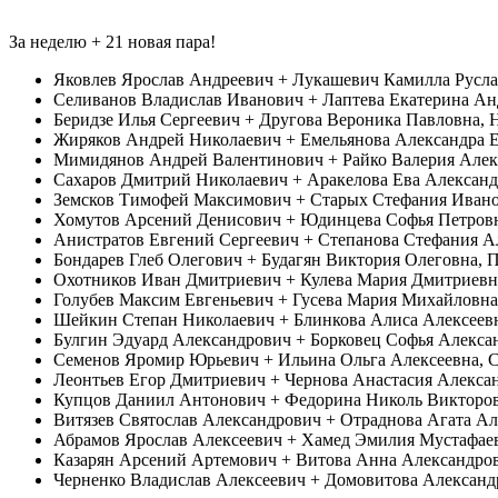
За неделю + 21 новая пара!
Яковлев Ярослав Андреевич + Лукашевич Камилла Русла
Селиванов Владислав Иванович + Лаптева Екатерина Анд
Беридзе Илья Сергеевич + Другова Вероника Павловна, 
Жиряков Андрей Николаевич + Емельянова Александра Е
Мимидянов Андрей Валентинович + Райко Валерия Алекс
Сахаров Дмитрий Николаевич + Аракелова Ева Александр
Земсков Тимофей Максимович + Старых Стефания Иванов
Хомутов Арсений Денисович + Юдинцева Софья Петровн
Анистратов Евгений Сергеевич + Степанова Стефания Ал
Бондарев Глеб Олегович + Будагян Виктория Олеговна, 
Охотников Иван Дмитриевич + Кулева Мария Дмитриевн
Голубев Максим Евгеньевич + Гусева Мария Михайловна,
Шейкин Степан Николаевич + Блинкова Алиса Алексеевна
Булгин Эдуард Александрович + Борковец Софья Алекса
Семенов Яромир Юрьевич + Ильина Ольга Алексеевна, С.
Леонтьев Егор Дмитриевич + Чернова Анастасия Алексан
Купцов Даниил Антонович + Федорина Николь Викторов
Витязев Святослав Александрович + Отраднова Агата А
Абрамов Ярослав Алексеевич + Хамед Эмилия Мустафаевн
Казарян Арсений Артемович + Витова Анна Александровн
Черненко Владислав Алексеевич + Домовитова Александр