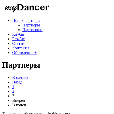
Поиск партнера
Партнеры
Партнерши
Клубы
Pro-Am
Статьи
Контакты
Объявление +
Партнеры
В начало
Назад
1
2
3
Вперед
В конец
There are no advertisements in this category