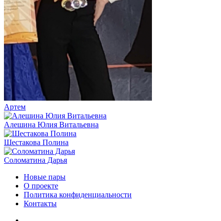
Артем
Алешина Юлия Витальевна
Шестакова Полина
Соломатина Дарья
Новые пары
О проекте
Политика конфиденциальности
Контакты